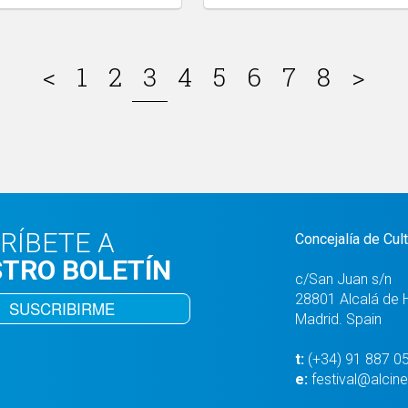
<
1
2
3
4
5
6
7
8
>
RÍBETE A
Concejalía de Cul
TRO BOLETÍN
c/San Juan s/n
28801 Alcalá de 
SUSCRIBIRME
Madrid. Spain
t:
(+34) 91 887 0
e:
festival@alcine