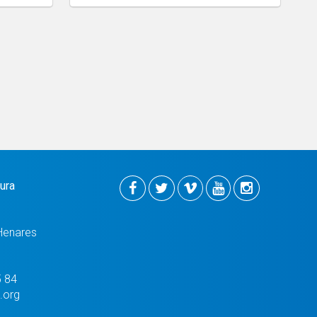
tura
Henares
5 84
.org