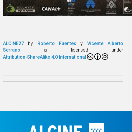
ALCINE27
by
Roberto Fuentes
y
Vicente Alberto
Serrano
is licensed under
Attribution-ShareAlike 4.0 International