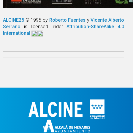
ALCINE25
© 1995 by
Roberto Fuentes
y
Vicente Alberto
Serrano
is licensed under
Attribution-ShareAlike 4.0
International