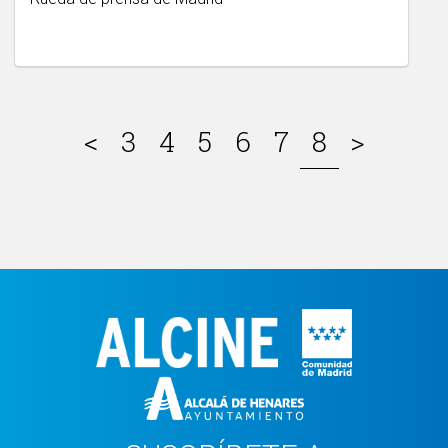
<
3
4
5
6
7
8
>