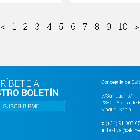
<
1
2
3
4
5
6
7
8
9
10
>
RÍBETE A
Concejalía de Cul
TRO BOLETÍN
c/San Juan s/n
28801 Alcalá de 
SUSCRIBIRME
Madrid. Spain
t:
(+34) 91 887 0
e:
festival@alcine