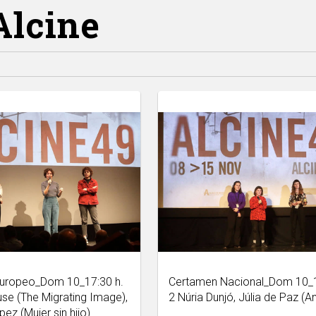
Alcine
uropeo_Dom 10_17:30 h.
Certamen Nacional_Dom 10_1
use (The Migrating Image),
2 Núria Dunjó, Júlia de Paz (
ez (Mujer sin hijo)