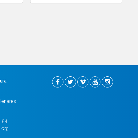
tura
Henares
5 84
.org