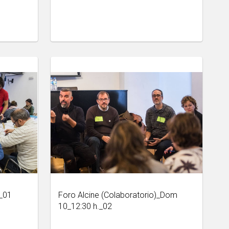
a_01
Foro Alcine (Colaboratorio)_Dom
10_12:30 h._02