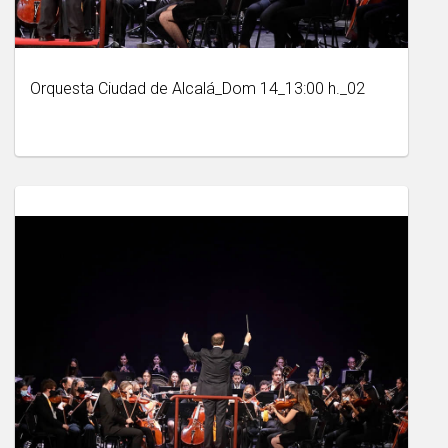
Orquesta Ciudad de Alcalá_Dom 14_13:00 h._02