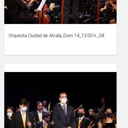
Orquesta Ciudad de Alcalá_Dom 14_13:00 h._04