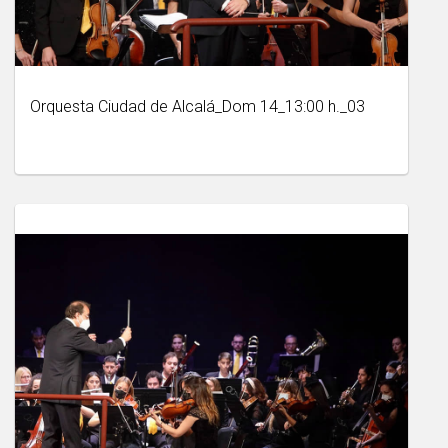
Orquesta Ciudad de Alcalá_Dom 14_13:00 h._03