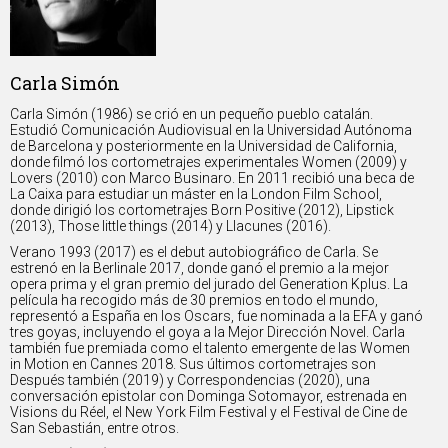
Carla Simón
Carla Simón (1986) se crió en un pequeño pueblo catalán.
Estudió Comunicación Audiovisual en la Universidad Autónoma
de Barcelona y posteriormente en la Universidad de California,
donde filmó los cortometrajes experimentales Women (2009) y
Lovers (2010) con Marco Businaro. En 2011 recibió una beca de
La Caixa para estudiar un máster en la London Film School,
donde dirigió los cortometrajes Born Positive (2012), Lipstick
(2013), Those little things (2014) y Llacunes (2016).
Verano 1993 (2017) es el debut autobiográfico de Carla. Se
estrenó en la Berlinale 2017, donde ganó el premio a la mejor
opera prima y el gran premio del jurado del Generation Kplus. La
película ha recogido más de 30 premios en todo el mundo,
representó a España en los Oscars, fue nominada a la EFA y ganó
tres goyas, incluyendo el goya a la Mejor Dirección Novel. Carla
también fue premiada como el talento emergente de las Women
in Motion en Cannes 2018. Sus últimos cortometrajes son
Después también (2019) y Correspondencias (2020), una
conversación epistolar con Dominga Sotomayor, estrenada en
Visions du Réel, el New York Film Festival y el Festival de Cine de
San Sebastián, entre otros.