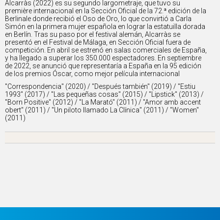
Alcarràs (2022) es su segundo largometraje, que tuvo su
première internacional en la Sección Oficial de la 72.ª edición de la
Berlinale donde recibió el Oso de Oro, lo que convirtió a Carla
Simón en la primera mujer española en lograr la estatuilla dorada
en Berlín. Tras su paso por el festival alemán, Alcarràs se
presentó en el Festival de Málaga, en Sección Oficial fuera de
competición. En abril se estrenó en salas comerciales de España,
y ha llegado a superar los 350.000 espectadores. En septiembre
de 2022, se anunció que representaría a España en la 95 edición
de los premios Óscar, como mejor película internacional
"Correspondencia" (2020) / "Después también" (2019) / "Estiu
1993" (2017) / "Las pequeñas cosas" (2015) / "Lipstick" (2013) /
"Born Positive" (2012) / "La Marató" (2011) / "Amor amb accent
obert" (2011) / "Un piloto llamado La Clínica" (2011) / "Women"
(2011)