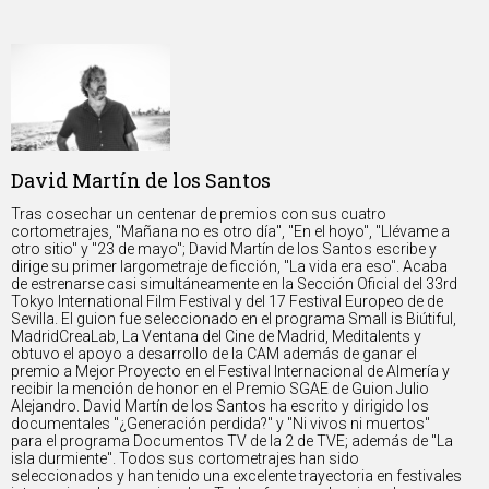
David Martín de los Santos
Tras cosechar un centenar de premios con sus cuatro
cortometrajes, "Mañana no es otro día", "En el hoyo", "Llévame a
otro sitio" y "23 de mayo"; David Martín de los Santos escribe y
dirige su primer largometraje de ficción, "La vida era eso". Acaba
de estrenarse casi simultáneamente en la Sección Oficial del 33rd
Tokyo International Film Festival y del 17 Festival Europeo de de
Sevilla. El guion fue seleccionado en el programa Small is Biútiful,
MadridCreaLab, La Ventana del Cine de Madrid, Meditalents y
obtuvo el apoyo a desarrollo de la CAM además de ganar el
premio a Mejor Proyecto en el Festival Internacional de Almería y
recibir la mención de honor en el Premio SGAE de Guion Julio
Alejandro. David Martín de los Santos ha escrito y dirigido los
documentales "¿Generación perdida?" y "Ni vivos ni muertos"
para el programa Documentos TV de la 2 de TVE; además de "La
isla durmiente". Todos sus cortometrajes han sido
seleccionados y han tenido una excelente trayectoria en festivales