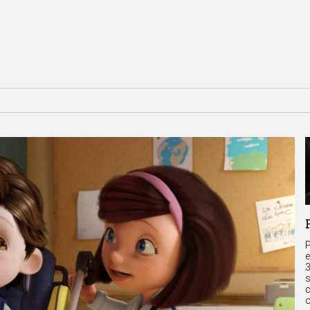
P
e
3
s
c
o