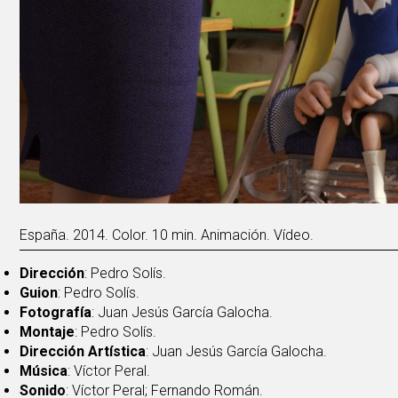
España. 2014. Color. 10 min. Animación. Vídeo.
Dirección
: Pedro Solís.
Guion
: Pedro Solís.
Fotografía
: Juan Jesús García Galocha.
Montaje
: Pedro Solís.
Dirección Artística
: Juan Jesús García Galocha.
Música
: Víctor Peral.
Sonido
: Víctor Peral; Fernando Román.