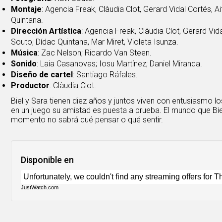
Montaje
: Agencia Freak, Clàudia Clot, Gerard Vidal Cortés, 
Quintana.
Dirección Artística
: Agencia Freak, Clàudia Clot, Gerard Vid
Souto, Dídac Quintana, Mar Miret, Violeta Isunza.
Música
: Zac Nelson; Ricardo Van Steen.
Sonido
: Laia Casanovas; Iosu Martínez; Daniel Miranda.
Diseño de cartel
: Santiago Ráfales.
Productor
: Clàudia Clot.
Biel y Sara tienen diez años y juntos viven con entusiasmo 
en un juego su amistad es puesta a prueba. El mundo que Biel
momento no sabrá qué pensar o qué sentir.
Disponible en
JustWatch.com