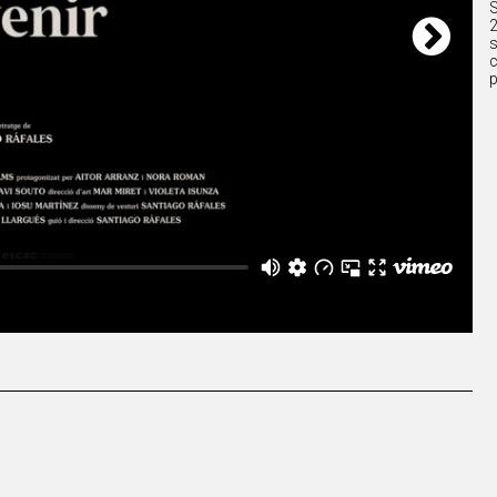
S
2
s
c
p