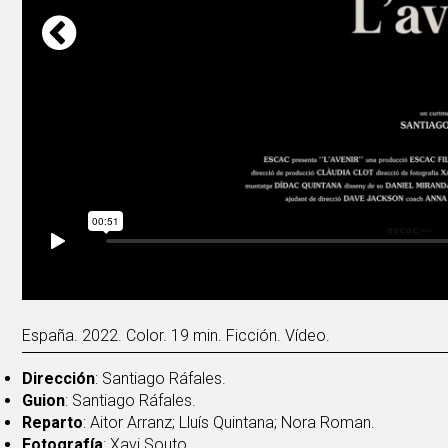
España. 2022. Color. 19 min. Ficción. Vídeo.
Dirección
: Santiago Ráfales.
Guion
: Santiago Ráfales.
Reparto
: Aitor Arranz; Lluís Quintana; Nora Roman.
Fotografía
: Xavi Souto.