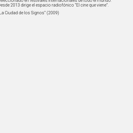
eleccionado en festivales internacionales de todo el mundo.
esde 2013 dirige el espacio radiofónico "El cine que viene".
La Ciudad de los Signos" (2009)