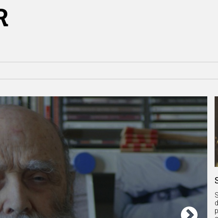
R
S
d
p