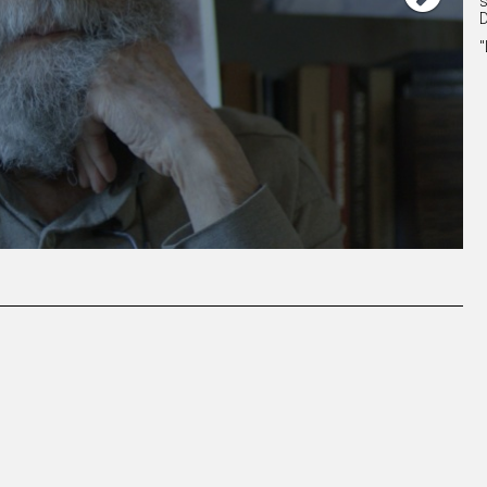
s
D
"