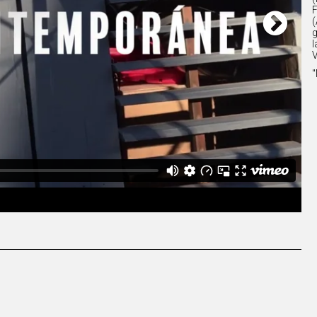
F
(
g
l
V