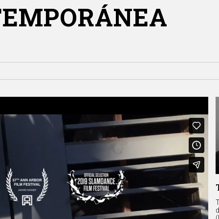
TEMPORÁNEA
T
d
(