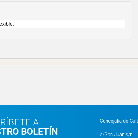
RÍBETE A
Concejalía de Cul
TRO BOLETÍN
c/San Juan s/n