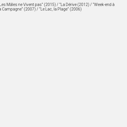
'Les Mâles ne Vivent pas'' (2015) / ''La Dérive (2012) / ''Week-end à
a Campagne'' (2007) / ''Le Lac, la Plage'' (2006)