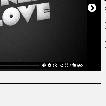
D
p
d
m
q
B
é
e
a
o
C
q
p
d