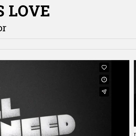
S LOVE
or