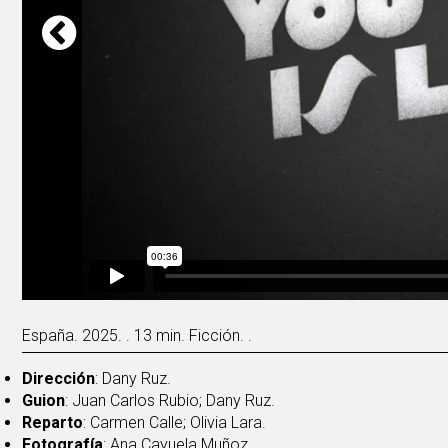
España. 2025. . 13 min. Ficción. .
Dirección
: Dany Ruz.
Guion
: Juan Carlos Rubio; Dany Ruz.
Reparto
: Carmen Calle; Olivia Lara.
Fotografía
: Ana Cayuela Muñoz.