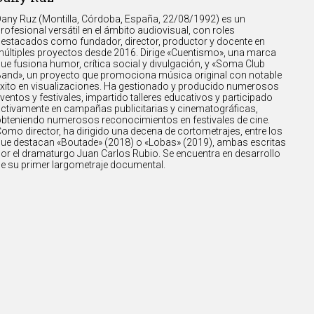
any Ruz (Montilla, Córdoba, España, 22/08/1992) es un
rofesional versátil en el ámbito audiovisual, con roles
estacados como fundador, director, productor y docente en
últiples proyectos desde 2016. Dirige «Cuentismo», una marca
ue fusiona humor, crítica social y divulgación, y «Soma Club
and», un proyecto que promociona música original con notable
xito en visualizaciones. Ha gestionado y producido numerosos
ventos y festivales, impartido talleres educativos y participado
ctivamente en campañas publicitarias y cinematográficas,
bteniendo numerosos reconocimientos en festivales de cine.
omo director, ha dirigido una decena de cortometrajes, entre los
ue destacan «Boutade» (2018) o «Lobas» (2019), ambas escritas
or el dramaturgo Juan Carlos Rubio. Se encuentra en desarrollo
e su primer largometraje documental.